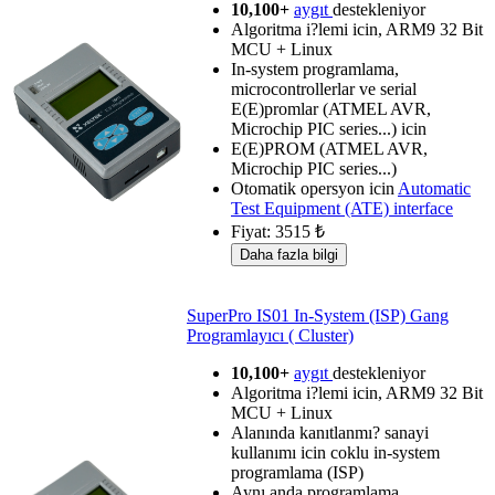
10,100+
aygıt
destekleniyor
Algoritma i?lemi icin, ARM9 32 Bit
MCU + Linux
In-system programlama,
microcontrollerlar ve serial
E(E)promlar (ATMEL AVR,
Microchip PIC series...) icin
E(E)PROM (ATMEL AVR,
Microchip PIC series...)
Otomatik opersyon icin
Automatic
Test Equipment (ATE) interface
Fiyat: 3515 ₺
SuperPro IS01 In-System (ISP) Gang
Programlayıcı ( Cluster)
10,100+
aygıt
destekleniyor
Algoritma i?lemi icin, ARM9 32 Bit
MCU + Linux
Alanında kanıtlanmı? sanayi
kullanımı icin coklu in-system
programlama (ISP)
Aynı anda programlama