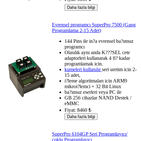
Evrensel programcı SuperPro 7500 (Gang
Programlama 2-15 Adet)
144 Pins ile in?a evrensel ba?ımsız
programcı
Olasılık aynı anda K???SEL cete
adaptorleri kullanarak 4 fi? kadar
programlamak icin.
kumeleri kullanılır
seri uretim icin 2-
15 adet,
i?leme algoritmaları icin ARM9
mikroi?lemci + 32 Bit Linux
ba?ımsız eserleri veya PC ile
GB 256 cihazlar NAND Destek /
eMMC
Fiyat: 8460 ₺
SuperPro 6104GP Seri Programlayıcı/
coklu Programlayıcı