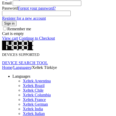
Email
Password
Forgot your password?
Register for a new account
Sign in
Remember me
Cart is empty
View cart
Continue to Checkout
DEVICES SUPPORTED
DEVICE SEARCH TOOL
Home
/
Languages
/
Xeltek Türkiye
Languages
Xeltek Argentina
Xeltek Brazil
Xeltek Chile
Xeltek Columbia
Xeltek France
Xeltek German
Xeltek India
Xeltek Italian