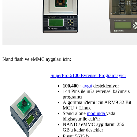
Nand flash ve eMMC aygıtları icin:
SuperPro 6100 Evrensel Programlayıcı
100,400+
aygıt
destekleniyor
144 Pins ile in?a evrensel ba?ımsız
programcı
Algoritma i?lemi icin ARM9 32 Bit
MCU + Linux
Stand-alone
modunda
yada
bilgisayar ile calı?ır
NAND / eMMC aygıtlarını 256
GB'a kadar destekler
Fiyat: 5635 ₺