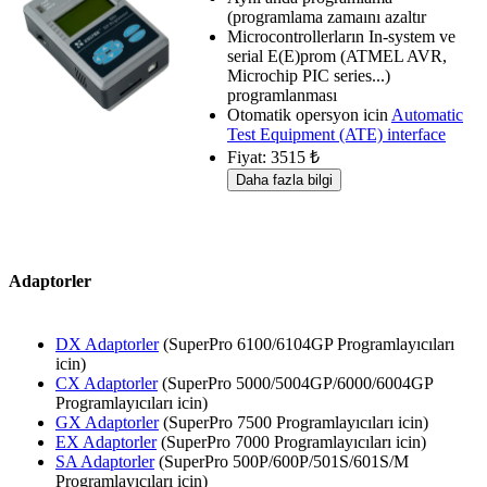
(programlama zamaını azaltır
Microcontrollerların In-system ve
serial E(E)prom (ATMEL AVR,
Microchip PIC series...)
programlanması
Otomatik opersyon icin
Automatic
Test Equipment (ATE) interface
Fiyat: 3515 ₺
Adaptorler
DX Adaptorler
(SuperPro 6100/6104GP Programlayıcıları
icin)
CX Adaptorler
(SuperPro 5000/5004GP/6000/6004GP
Programlayıcıları icin)
GX Adaptorler
(SuperPro 7500 Programlayıcıları icin)
EX Adaptorler
(SuperPro 7000 Programlayıcıları icin)
SA Adaptorler
(SuperPro 500P/600P/501S/601S/M
Programlayıcıları icin)