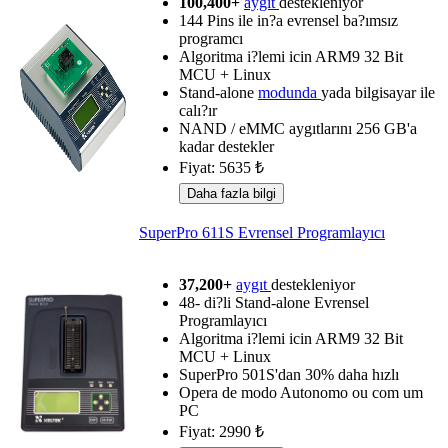
100,400+
aygıt
destekleniyor
144 Pins ile in?a evrensel ba?ımsız
programcı
Algoritma i?lemi icin ARM9 32 Bit
MCU + Linux
Stand-alone
modunda
yada bilgisayar ile
calı?ır
NAND / eMMC aygıtlarını 256 GB'a
kadar destekler
Fiyat: 5635 ₺
SuperPro 611S Evrensel Programlayıcı
37,200+
aygıt
destekleniyor
48- di?li Stand-alone Evrensel
Programlayıcı
Algoritma i?lemi icin ARM9 32 Bit
MCU + Linux
SuperPro 501S'dan 30% daha hızlı
Opera de modo Autonomo ou com um
PC
Fiyat: 2990 ₺