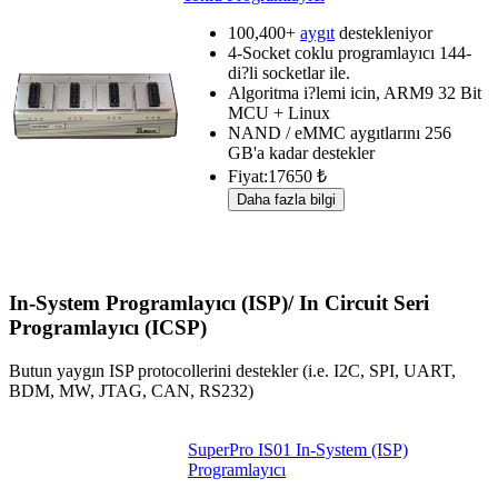
100,400+
aygıt
destekleniyor
4-Socket coklu programlayıcı 144-
di?li socketlar ile.
Algoritma i?lemi icin, ARM9 32 Bit
MCU + Linux
NAND / eMMC aygıtlarını 256
GB'a kadar destekler
Fiyat:17650 ₺
In-System Programlayıcı (ISP)/ In Circuit Seri
Programlayıcı (ICSP)
Butun yaygın ISP protocollerini destekler (i.e. I2C, SPI, UART,
BDM, MW, JTAG, CAN, RS232)
SuperPro IS01 In-System (ISP)
Programlayıcı